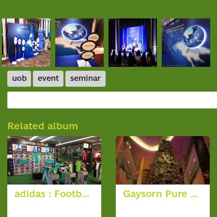
uob
event
seminar
Related album
adidas : Football and Running
Gaysorn Pure Reward End Year 2010
6 photos, 6865 View
20 photos,