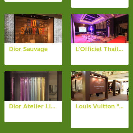
3149 View
Dior Sauvage
L’Officiel Thailand : My Material World by Chompoo Araya
6 photos, 4192 View
5 photos, 5004 View
Dior Atelier Lights Cruise Collection
Louis Vuitton "The Jouney Photography"
9 photos, 4297 View
12 photos,
3059 View