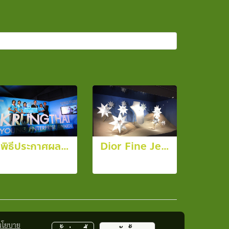
พิธีประกาศผลและมอบรางวัลโครงการ "กรุงไทย ยุววาณิช” ประจำปี 2557
Dior Fine Jewellery
12 รูป, 3215 ผู้ชม
7 รูป, 7617 ผู้ชม
นโยบาย