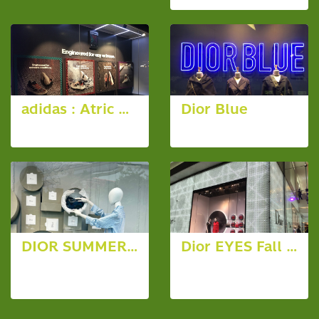
adidas : Atric May 2018
Dior Blue
6 photos, 3641 View
17 photos, 7844 View
DIOR SUMMER 2026
Dior EYES Fall Esprit Dior 2016
56 photos,
10 photos,
3952 View
6696 View