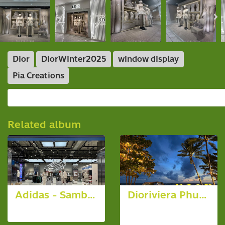
Dior
DiorWinter2025
window display
Pia Creations
Related album
Adidas - Samba @ Emsphere
Dioriviera Phuket
5 photos, 1136 View
316 photos,
2279 View