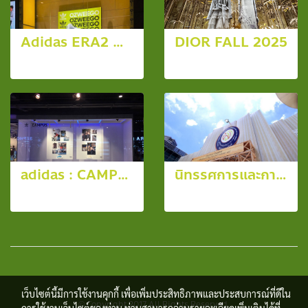
Adidas ERA2 OZWEEGO
DIOR FALL 2025
9 รูป, 3643 ผู้ชม
110 รูป, 1657 ผู้ชม
adidas : CAMPUS
นิทรรศการและการออกร้าน "อิ่มสุข ไรซ์เบอร์รี่ มาร์เก็ต"
10 รูป, 8157 ผู้ชม
12 รูป, 4161 ผู้ชม
เว็บไซต์นี้มีการใช้งานคุกกี้ เพื่อเพิ่มประสิทธิภาพและประสบการณ์ที่ดีใน
© Copyright 2017 All Rights Reserved.