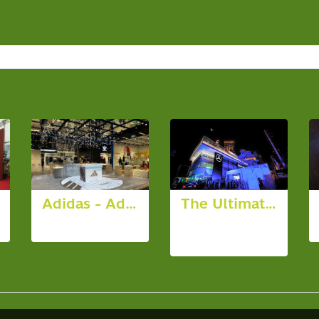
Adidas - Adilette Clog Campaign
The Ultimate Luxury Mercedes-Benz Showroom Grand Opening
75 รูป, 1929 ผู้ชม
26 รูป, 13624 ผู้
ชม