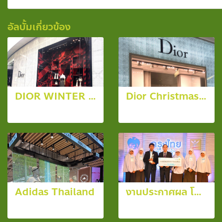
อัลบั้มเกี่ยวข้อง
DIOR WINTER 19 CHECK’N’DIOR
Dior Christmas Balls 2015
11 รูป, 4937 ผู้ชม
8 รูป, 8220 ผู้ชม
Adidas Thailand
งานประกาศผล โครงการ "กรุงไทย ต้นกล้าสีขาว" ประจำปี 2556
130 รูป, 2092 ผู้ชม
8 รูป, 3461 ผู้ชม